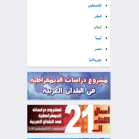
فلسطين
قطر
لبنان
ليبيا
مصر
موريتانيا