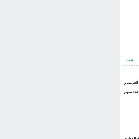
تتمة...
لعربية. و
قف وبلغ عددهم في منتصف عام 2009 (45) مساهمًا، تبرع عدد منهم
ليفة الكواري