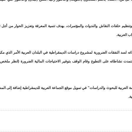
نظيم حلقات النقاش والندوات والمؤتمرات، بهدف تنمية المعرفة وتعزيز الحوار من أجل ت
ب العربية.
الية (1992-2010) بتخصيص إجمالي إيراداته لسد النفقات الضرورية لمشروع دراسات الديمقراطية في البلدان العربية الأمر ال
تمدت نشاطاته على التطوع وقام الوقف بتوفير الاحتياجات المالية الضرورة (انظر ملخ
العربية للبحوث والدراسات" في تمويل موقع الجماعة العربية للديمقراطية إضافة إلى الم
ة.