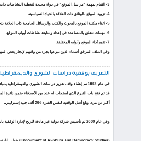
3- القيام بمهمة "مراسل الموقع" في دولة محددة لتغطية النشاطات ذات العلاقة بالحياة السياسية في مختلف الدول العربية.
4- تزويد الموقع بالوثائق ذات العلاقة بالحياة السياسية.
5- اغناء مكتبة الموقع بالبحوث والكتب والرسائل الجامعية ذات العلاقة بتحقيق غرضه والمتاحة على شبكة المعلومات أو تزويده بروابطها وببلوجرافياتها.
6- مهمات تتعلق بالمساعدة في إعداد ومتابعة نشاطات أبواب الموقع.
7- تقيم أداء الموقع وأبوابه المختلفة.
وفي الملف المرفق أسماء الذين تبرعوا بجزء من وقتهم لإنجاز بعض المها
التعريف بوقفية دراسات الشورى والديمقراطية
في عام 1992 تم إنشاء وقف تعزيز دراسات الشورى والديمقراطية 
أكثر من مرة. وبلغ أصل الوقفية لنفس الفترة 266 ألف جنية إسترليني.
وفي عام 2000 تم تأسيس شركة دولية غير هادفة للربح لإدارة الوقفية باسم:
(Democracy Studies