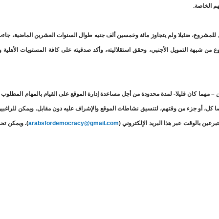
هم الخاصة.
 للمشروع، ضئيلا ولم يتجاوز مائة وخمسين ألف جنيه طوال السنوات العشرين الماضية، جاءت
 من شبهة التمويل الأجنبي، وحقق استقلاليته، وأكد صدقيته على كافة المستويات الأهلية و
 – مهما كان قليلا- لمدة محدودة من أجل مساعدة إدارة الموقع على القيام بالمهام المطلوب ال
صا كل، أو جزء من وقتهم، لتنسيق نشاطات الموقع والإشراف عليه دون مقابل. ويمكن للراغبين
برعين بالوقت عبر هذا البريد الإلكتروني (
arabsfordemocracy@gmail.com
). ويمكن تحد