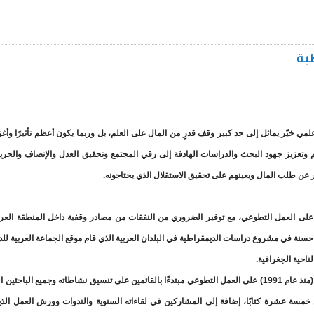
طية
لمي خيّر يماثل إلى حد كبير وقف قدرٍ من المال على العلم، بل وربما يكون أعظم تأثيرًا وأغ
 وتعزيز جهود البحث والدراسات الهادفة إلى رقي المجتمع وتحقيق العدل والإنصاف والحرية
 عن طلب المال ويعينهم على تحقيق الاستقلال الذي يحتاجونه.
لى العمل التطوعي، مع توفير الضروري من النفقات من مصادر وقفية داخل المنطقة العر
ة حسنة في مشروع دراسات الديمقراطية في البلدان العربية الذي قام موقع الجماعة العربية لل
احية الجغرافية.
لقد اعتمد مشروع دراسات الديمقراطية عبر السنوات العشرين الماضية (منذ عام 1991) على العمل التطوعي مبتدءًا بالقائمين على تنسيق نشاطاته وجميع الب
كثر من خمسة عشرة كتابًا، إضافة إلى المشاركين في لقاءاته السنوية والندوات وورش العمل ال