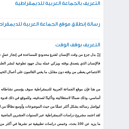
التعريف بالجماعة العربية للديمقراطية
رسالة إنطلاق موقع الجماعة العربية للديمقرا
التعريف بوقف الوقت
إنّ بذل جزءٍ من وقت الإنسان لفترةٍ محدودةٍ للمساعدة في إنجاز عملٍ ع
فالإنسان الذي يتصدق بوقته ويزكي عمله ببذل جهود تطوعية لنشر العلم
الاجتماعي يعطى من وقته دون مقابل، ما يغني القائمون على أعمال الخير
من هنا فإن موقع الجماعة العربية للديمقراطية سوف يؤسس نشاطاته ع
أساسي، وذلك ضمانًا لاستقلاليته وتأكيدًا لصدقيته. وللموقع في ذلك قدو
ليواصل رسالته بشكل أكثر عمقًا من حيث الموضوعات وأوسع نطاقًا من الن
ما يزيد عن 100 بحث، وخمس دراسات تطبيقية تم نشرها في أ