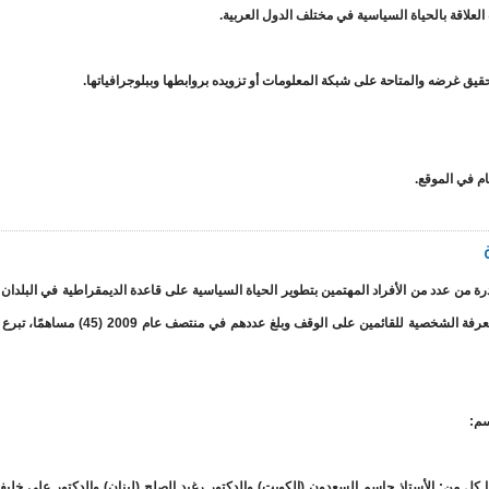
م في الموقع.
بمبادرة من عدد من الأفراد المهتمين بتطوير الحياة السياسية على قاعدة الديمقراطية في البلدان ا
قد تم فتح باب التبرع الذي استجاب له عدد من الأصدقاء ضمن دائرة المعرفة الشخصية للقائمين على الو
Endowment of Al-Shura and ) يتولى إدارتها كل من: الأستاذ جاسم السعدون (الكويت) والدكتور رغيد الصلح (لبنان) والدكتور علي خ