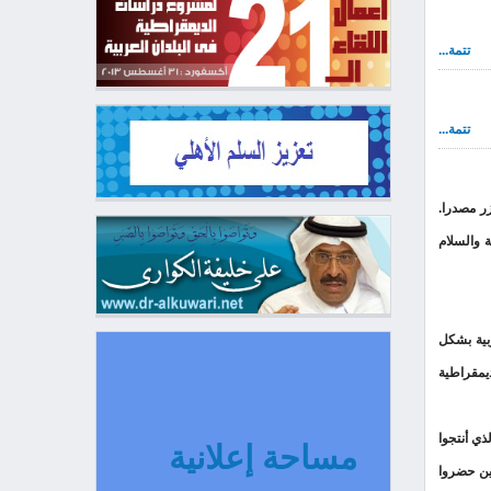
تتمة...
تتمة...
زر مصدرا.
 والسلام
بية بشكل
ديمقراطية
احثين الذي أنتجوا
مساحة إعلانية
ذين حضروا