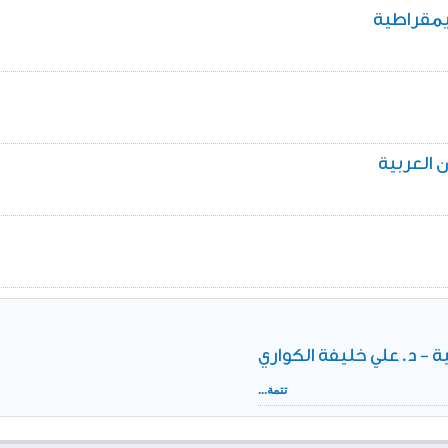
مقراطية
 العربية
ة - د.علي خليفة الكواري
تتمة...