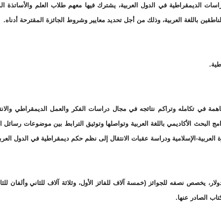
راسات الديمقراطية في الدول العربية، يشترك فيها معهم طلاب العلم والأساتذة ا
الناطقين باللغة العربية، وذلك من أجل تحديد معايير وشروط الجائزة المقترحة أدناه.
طية.
مساهمة في تكامله وتراكم نتائجه في مجال دراسات الفكر والعمل الديمقراطي والانت
ج البحث الأكاديمي باللغة العربية وتواصلها وتوثيق الترابط بين موضوعات رسائل ال
العربية-الإسلامية ودراسة عقبات الانتقال إلى نظم حكم ديمقراطية في الدول العربي
ار، يخصص نصفه للجوائز (خمسة آلاف للفائز الأول، وثلاثة آلاف للثاني وألفان للثال
اب الصادر عنها.