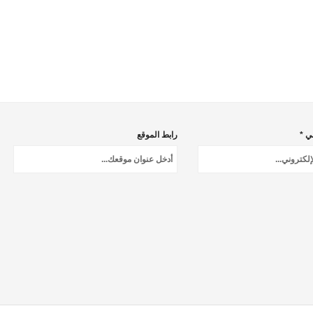
ني *
رابط الموقع