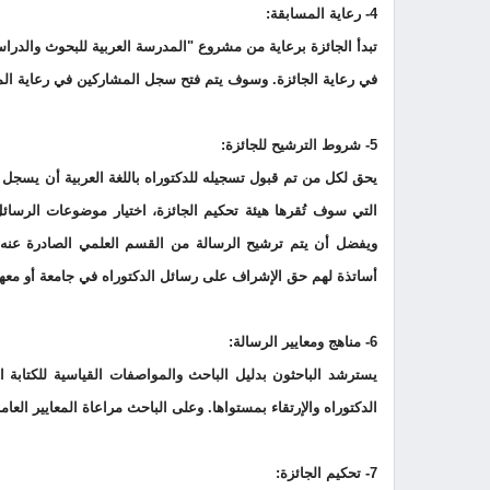
4- رعاية المسابقة:
تبدأ الجائزة برعاية من مشروع "المدرسة العربية للبحوث والدر
في رعاية الجائزة. وسوف يتم فتح سجل المشاركين في رعاية الم
5- شروط الترشيح للجائزة:
يحق لكل من تم قبول تسجيله للدكتوراه باللغة العربية أن يسجل نفس
التي سوف تُقرها هيئة تحكيم الجائزة، اختيار موضوعات الرسائل
ويفضل أن يتم ترشيح الرسالة من القسم العلمي الصادرة عنه و
أساتذة لهم حق الإشراف على رسائل الدكتوراه في جامعة أو معهد
6- مناهج ومعايير الرسالة:
يسترشد الباحثون بدليل الباحث والمواصفات القياسية للكتابة ال
الدكتوراه والإرتقاء بمستواها. وعلى الباحث مراعاة المعايير العام
7- تحكيم الجائزة: