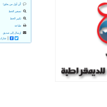
كٌن أول من يعلق!
تصغير الخط
تكبير الخط
طباعة
إرسال إلى صديق
Twitter
Facebook
شارك