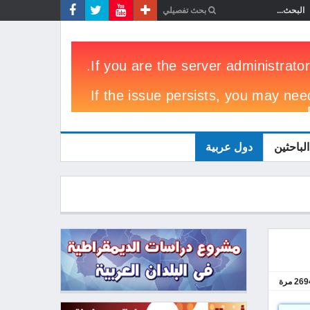
الباحثين
دول عربية
269
مرة