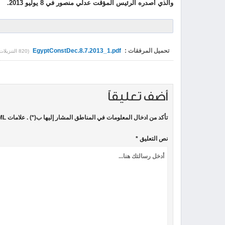
والذي أصدره الرئيس المؤقت عدلي منصور في 8 يوليو 2013.
تحميل المرفقات :
EgyptConstDec.8.7.2013_1.pdf
(820 التنزيلات)
أضف تعليقاً
تأكد من ادخال المعلومات في المناطق المشار إليها ب(*) . علامات HTML غير مسموحة
نص التعليق *