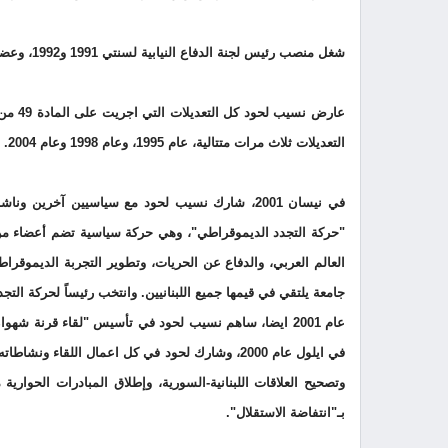
شغل منصب رئيس لجنة الدفاع النيابية لسنتي 1991 و1992، وعضو لجنة الشؤون الخارجية ولجنة المال والموازنة من سنة 1992 لغاية سنة 2005.
عارض 
التعديلات ثلاث مرات متتالية، عام 1995، وعام 1998 وعام 2004.
في نيسان 2001، شارك نسيب لحود مع سياسيين آخر
"حركة التجدد الديموقراطي"، وهي حركة سياسية تضم أعضاء من 
العالم العربي، والدفاع عن الحريات، وتطوير التجربة الديموقراطية
جامعة يلتقي في قيمها جميع اللبنانيين. وانتخب رئيساً لحركة التجدد ف
عام 2001 ايضا، ساهم نسيب لحود في تأسيس "لقاء قرنة شه
في ايلول عام 2000، وشارك لحود في كل اعمال اللقا
وتصحيح العلاقات اللبنانية-السورية، وإطلاق المبادرات الحوارية
بـ"انتفاضة الاستقلال".