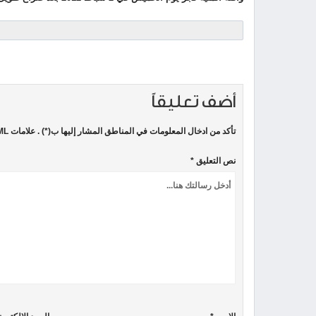
أضف تعليقاً
تأكد من ادخال المعلومات في المناطق المشار إليها ب(*) . علامات HTML غير مسموحة
نص التعليق *