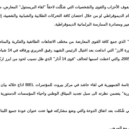
ز في جمع صفوف الأحزاب والقوى والشخصيات التي شكّلت لاحقاً "لقاء البريستول" المعارض،
 الديموقراطي او من خلال احتضان كافة التحركات الطلابية والشبابية والشعبية، إث
عبير ومصادرة الممارسة البرلمانية الديموقراطية.
بريستول" الذي جمع كافة القوى المعارضة من مختلف الاتجاهات الطائفية والفكرية والمن
والتي من ابرز تجلياتها التظاهرة التاريخية يوم 14 آذار من العام 2005، والتي اعطت اسمها لتحالف "قوى 14 آذار" الذي ظل نسيب
في 13 ايلول 2007، اعلن نسيب لحود ترشيحه رسمياً لمنصب رئاسة الجمهورية في لقاء حاشد في مركز
ية" يتضمن نظرته الى سبل تجديد الميثاق الوطني واحياء المؤسسات الدستورية
وطنية التي شُكلت بعد اتفاق الدوحة والتي وضع مشاركته فيها تحت عنوان عودة جميع اللبنا