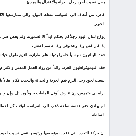
رحل نسيب لحود رجل الدولة والاعتدال والمبادئ.
غادرنا من أضاف الى السياسة معناها النبيل، والى ممارستها الالتز
الحوار.
يودّع لبنان اليوم رجلاً لم يحتكم ابداً الا لضميره، ولم يخض صرا
إذا قال فعل وإذا وعد وفى وإذا خاصم اعتدل.
فقد اللبنانيون سياسياً حلموا بدولة على طرازه، التزم طوال حيات
فقد الديموقراطيون العرب رائداً من رواد العمل المدني والالتزا
نسيب لحود رجل التزم قيم الحرية والحداثة والتجدد، فكان مثالاُ يلي
برلماني متمرس، إن عارض أوفى الملفات حلولاً وبدائل، وإن وا
لم يهادن حتى نفسه ساعة ذهب الى السياسة، اوقف كل اعماله ا
السلطة.
ان حركة التجدد التي فقدت مؤسسها ورئيسها تنعي نسيب لحود الى 