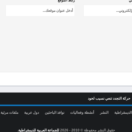
ني *
رابط الموقع
حركة التجدد تنعي نسيب لحود
الديمقراطية
النشر
أنشطة وفعاليات
نوافذ الباحثين
دول عربية
ملفات مرئية
حقوق النشر محفوظة © 2010 -
2026
للجماعة العربية للديمقراطية
.