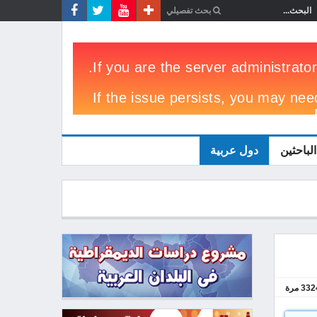
الباحثين
دول عربية
332
مرة