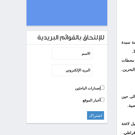
للإلتحاق بالقوائم البريدية
ي مدرسة سيدة
 من محطات
لبحرين.
إصدارات الباحثين
ملء الشواغر الى حين
أخبار الموقع
صية.
ه تباعاً عام 1996 وعام 2000 حيث تولي تشكيل لائحة
قراطي.