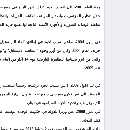
ومنذ العام 2001، كان لنسيب لحود كذلك الدور البار
خلال تنظيم المؤتمرات واصدار المواقف الداعمة للحريات وللنظام
سلطة الوصاية السورية والأجهزة الأمنية التابعة لها بقمع حرية الت
في ايلول 2004، ساهم نسيب لحود في إطلاق "لقاء ال
عام 2009.
المستند الى نص فكري-سياسي جامع تحت عنوان "رؤية للجمهور
الديموقراطية وتجديد الحياة السياسية في لبنان.
في تموز 2008، عين وزيرا للدولة في حكومة الوحدة ال
كنف الدولة.
وافته المنية فجر يوم الخميس في 2 شباط 2012 بعد صراع طويل مع المرض.