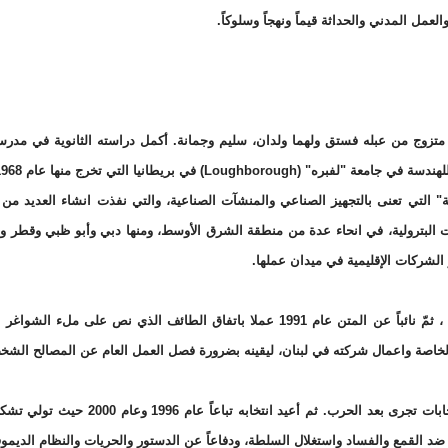
عمل المدني والحداثة قيماً ونهجاً وسلوكاً.
يب لحود من مواليد بلدة بعبدات في قضاء المتن عام 1944، متزوج من عبله فستق ولهما ولدان، سليم وجمانة. أكمل دراسته الثانوية ف
Lou) في بريطانيا التي تخرج منها عام 1968.
عام 1972 "شركة لحود للهندسة" التي تعنى بالتجهيز الصناعي والمنشآت الصناعية، والتي نفذت انشاء العديد
ت البترولية، في انحاء عدة من منطقة الشرق الأوسط، ومنها دبي وأبو ظبي وقطر وا
لشركات الإقليمية في ميدان عملها.
عام 1990، عين نسيب لحود سفيراً للبنان لدى الولايات المتحدة ، ثمّ نائباً عن المتن عام 1991 عملا باتفاق الطائف الذي نص على 
 الخاصة واعمال شركته في لبنان، ليقينه بضرورة فصل العمل العام عن المصالح الشخ
عام 1992، انتخب نسيب لحود نائباً عن دائرة المتن في اول انتخابات تجرى بعد الحرب. ثم أعيد انتخاب
ضد القمع والفساد واستغلال السلطة، ودفاعاً عن الدستور والحريات والنظام الديمو