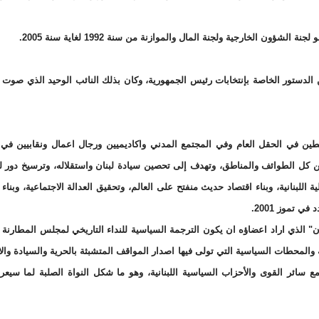
نسيب لحود كل التعديلات التي اجريت على المادة 49 من الدستور الخاصة بإنتخابات رئيس الجمهورية، وكان بذلك النائب الوحيد الذي
ين وناشطين في الحقل العام وفي المجتمع المدني واكاديميين ورجال اعمال ونقابيين ف
كل الطوائف والمناطق، وتهدف إلى تحصين سيادة لبنان واستقلاله، وترسيخ دور ل
 اللبنانية، وبناء اقتصاد حديث منفتح على العالم، وتحقيق العدالة الاجتماعية، وبناء
ي تموز 2001.
وان" الذي اراد اعضاؤه ان يكون الترجمة السياسية للنداء التاريخي لمجلس المطارنة ا
ء ونشاطاته والمحطات السياسية التي تولى فيها اصدار المواقف المتشبثة بالحرية والسيادة وال
 مع سائر القوى والأحزاب السياسية اللبنانية، وهو ما شكل النواة الصلبة لما سيعر