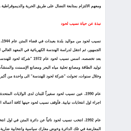
ومعهم الالتزام بمتابعة النضال على طريق الحرية والديموقراطية وال
نبذة عن حياة نسيب لحود
نس
الجمهور، ثم انتقل لدراسة الهندسة الكهربائية في المعهد العالي للهندسة في جامعة "لفبره" (ghborough
بعد تخصصه، اسس نسيب لحود 
توليد الطاقة ومصانع تحلية مياه البحر ومصانع الإسمنت والمنشآ
وخلال سنوات، تحولت "شركة لحود للهندسة" الى واحدة من أكبر ا
اجراء اول انتخابات نيابية. فأوقف نسيب لحود حينها كافة أعماله
المعارضة في تلك الدائرة وخوض معارك سياسية وانتخابية ضارية 