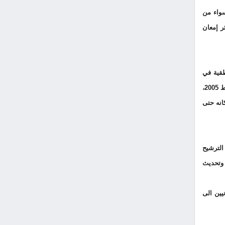
 سواء من
ر إمعان
اطقية في
خريف العام 2004، وكان من أبرز وجوه "انتفاضة الاستقلال" و"ثورة الارز" التي اندلعت بعد اغتيال الرئيس الشهيد رفيق الحريري ورفاقه في 14 شباط 2005،
 لحود من ابرز اركانه حتى
 بيروت للمؤتمرات BIEL اذاع خلاله بيان الترشيح
 وتحديث
نيين الى