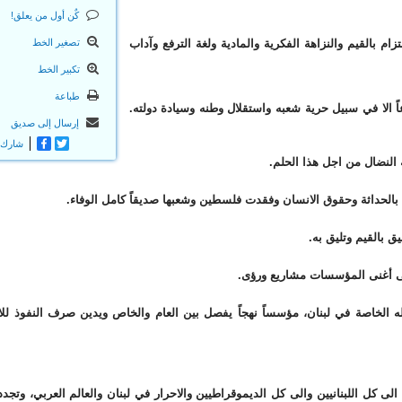
كٌن أول من يعلق!
ام بالقيم والنزاهة الفكرية والمادية ولغة الترفع وآداب
تصغير الخط
تكبير الخط
طباعة
عاً الا في سبيل حرية شعبه واستقلال وطنه وسيادة دولته.
إرسال إلى صديق
Twitter
Facebook
شارك
ه النضال من اجل هذا الحلم.
م بالحداثة وحقوق الانسان وفقدت فلسطين وشعبها صديقاً كامل الوفاء.
ق بالقيم وتليق به.
لى أغنى المؤسسات مشاريع ورؤى.
لخاصة في لبنان، مؤسساً نهجاً يفصل بين العام والخاص ويدين صرف النفوذ للا
كل اللبنانيين والى كل الديموقراطيين والاحرار في لبنان والعالم العربي، وتجدد