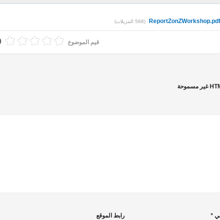
ReportZonZWorkshop.pd
(568 التنزيلات)
(0 أصوا
قيم الموضوع
ني *
رابط الموقع