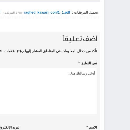
تحميل المرفقات :
raghed_kawari_conf1_1.pdf
f
(578 التنزيلات)
أضف تعليقاً
تأكد من ادخال المعلومات في المناطق المشار إليها ب(*) . علامات HTML غير مسموحة
نص التعليق *
الاسم *
البريد الإلكترو