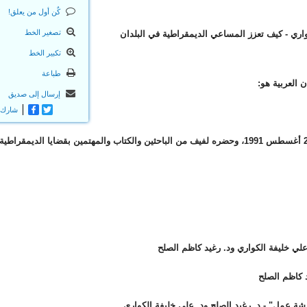
كٌن أول من يعلق!
تصغير الخط
واري - كيف تعزز المساعي الديمقراطية في البلدان
تكبير الخط
طباعة
 العربية هو:
إرسال إلى صديق
Twitter
Facebook
شارك
وقد انعقد اللقاء في كلية سانت كاثرينز، جامعة أكسفورد بتاريخ 24 أغسطس 1991، وحضره لفيف من الباحثين والكتاب والمهتمين بقضايا الديمقر