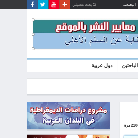
الباحثين
دول عربية
210
مرة