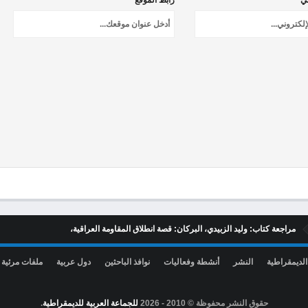
ني *
رابط الموقع
مراجعة كتاب: وليد الزبيدي، البركان: قصة انطلاق المقاومة العراقية،
الديمقراطية
النشر
أنشطة وفعاليات
نوافذ الباحثين
دول عربية
ملفات مرئية
حقوق النشر محفوظة © 2010 -
2026
للجماعة العربية للديمقراطية
.