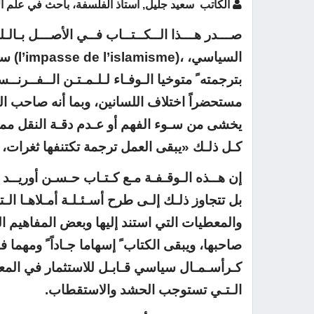
الكاتب سعيد جليل, أستاذ الفلسفة، باحث في علم ال
صـــدر هـــذا الــكــتــاب فــي الأصـــل بـال
بترجمته ً متوخيا الـوفـاء لـلـمـتـن الــفــرنــس
مستحضراً اختلاف اللسانين، وبما أنه صاحب ال
يخشى من سـوء الفهم أو عـدم دقـة النقل مما 
كـل ذلـك «يبقى العمل ترجمة تكتنفها ثغرات، و
إن هــذه الـوقـفـة مـع كـتـاب حـسـن أوريــ
بل تتجاوز ذلـك إلـى طرح أسـئـلـة أمـلاهـا الـ
والمعطيات التي استند إليها وبعض المفاهيم الت
صاحبها، ويبقى الكتاب ً إسهاما جـاداً ً ومهما فـ
كـرأسـمـال سياسي قـابـل للاستثمار في المعا
الـتـي تستوجب الحشد والاستقطاب.