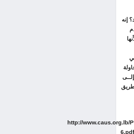
؟ إنه
م
ن الحركة الإسلامية هي بنت الحداثة الغربية (ص. ١٤) لأنها
ـي
اولة
إلــى
 طريق
http://www.caus.org.lb
6.pd