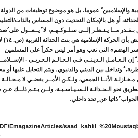
مية والإسلاميين ً عموما، بل هو موضوع توظيفات من الدولة
حداثة، أو هل بالإمكان التحديث دون المساس بالذات/التقليد
بـقـدر مــا يـنـظـر إلــى سـلـوكـهـم، لا ّ يــعــول على ُصد
المكشوف بل على المسكوت عنه، وقد ي البعض بأ
«عسر الهضم» التي تعب وهو أمر ليس حكراً على المسلمين
 الـعـامـل الـديـنـي فـي الـعـالـم الـعـربـي - الإســلامـ
بة، ُ وتداخل بين الديني والدنيوي، ويتم التحايل عليها أو مح
ـغـازلـة الأنــا الجمعي، ولـكـن الأمــر يفضـي لا مـحـالـة 
لطريق نحو الـحـداثـة الـسـيـاسـيـة، ولــن يـتـم ذلــك عـن
جواب ً ذاتيا عن ٍ تحد داخلي.
/PDF/EmagazineArticles/saad_kahlil_%20Mousta
f