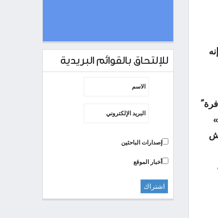
نه
للإلتحاق بالقوائم البريدية
رة ً
»
يش
إصدارات الباحثين
أخبار الموقع