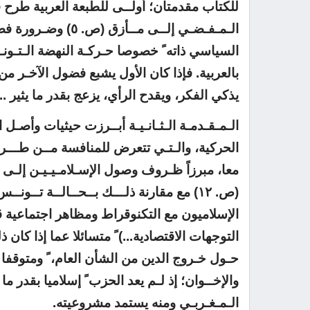
للكتاب مقدمتان؛ أولــى للطبعة العربية طرح ف
الـمـفـضـي إلــى م
السياسي ذاته ً خصوصا حـركـة النهضة الـتـونـس
بالعربية. فإذا كان الأول يشبع فضول الآخـر من
يذكي الفكر، ويقدح الرأي، يزعج بقدر ما يثير .....
الـمـقـدمـة الـثـانـيـة أبــرزت حيثيات وأصـ
الحركية، والـتـي تتعرض للمنافسة مــن طـــرف ا
معا، مبرزاً ظـروف وصول الإسـلامـيـيـن إلـى 
(ص. ١٢) مع مقارنة ذلـــك بــحــالــة تـ
الإسلاميون مع التكنوقراط ومظاهر اجتماعية ق
التوجهات الاقتصادية...) ً متسائلا عما إذا كان
حـول خـروج الدين من الشأن العام، ً ومتوقفا
والإخــوان؛ إذ لـم يعد الحزب ً إسلاميا بقدر م
الـمـغـربـي ومنه يستمد مشروعيته.