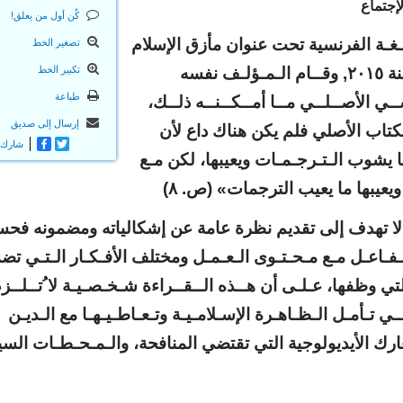
إجتماع
كٌن أول من يعلق!
ـلـغـة الفرنسية تحت عنوان مأزق الإسلام
تصغير الخط
السياسي، ،(l’impasse de l’islamisme) سنة ٢٠١٥, وقــام الـمـؤلـف نفسه
تكبير الخط
طباعة
ــي الأصــلــي مــا أمــكــنــه ذلــك،
إرسال إلى صديق
كتاب الأصلي فلم يكن هناك داع لأن
Twitter
Facebook
شارك
يشوب الـتـرجـمـات ويعيبها، لكن مـع
يعيبها ما يعيب الترجمات» (ص. ٨)
د لا تهدف إلى تقديم نظرة عامة عن إشكالياته ومضمونه فح
تـفـاعـل مـع مـحـتـوى الـعـمـل ومختلف الأفـكـار الـتـي تضم
ي وظفها، عـلـى أن هــذه الــقــراءة شـخـصـيـة لا ُتــلــز
ـي تـأمـل الـظـاهـرة الإسـلامـيـة وتـعـاطـيـهـا مع الـديـن
رك الأيديولوجية التي تقتضي المنافحة، والـمـحـطـات السي