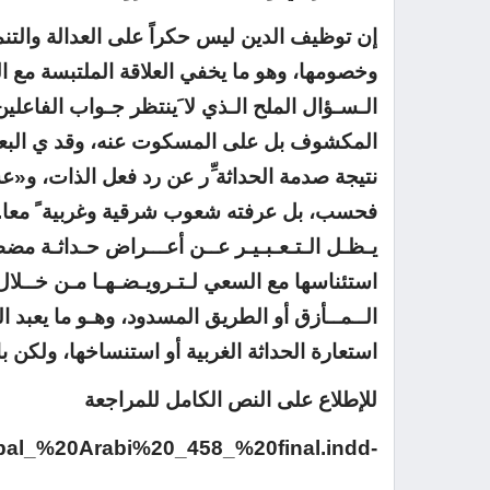
إن توظيف الدين ليس حكراً على العدالة والتن
وخصومها، وهو ما يخفي العلاقة الملتبسة مع ال
الـسـؤال الملح الـذي لا َينتظر جـواب الفاعلين 
نتيجة صدمة الحداثة ِّر عن رد فعل الذات، و
فحسب، بل عرفته شعوب شرقية وغربية ً معا. ّ إن
يـظـل الـتـعـبـيـر عــن أعـــراض حـداثـة مضطر
استئناسها مع السعي لـتـرويـضـهـا مـن خــلال م
الــمــأزق أو الطريق المسدود، وهـو ما يعبد ا
استعارة الحداثة الغربية أو استنساخها، ولكن بال
للإطلاع على النص الكامل للمراجعة
qbal_%20Arabi%20_458_%20final.indd-