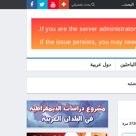
الباحثين
دول عربية
قبلية
372
مرة