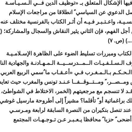
يها الإشكال المتعلق بـ «توظيف الدين فــي الـسـيـاسـة
ــأزق (ص. ٥) وضـرورة فصل الدعوي عن السياسي ً انطلاقا من مراجعات الإسلام
ـيـة، واعـتـبـر فـيـه أن أثـر الكتاب بالفرنسية مختلف عنه
 أجل الفهم، فإن الثاني يثير النقاش والسجال والمشاركة؛ (إ
) (ص. ٧)
ل الكتاب ومبررات تسليط الضوء على الظاهرة الإسـلامـيـة
لـسـلـفـيـات الــمــدرســيــة الـمـهـادنـة والجهادية الناف
الـحـكـم بـالـمـغـرب فـي «أعـقـاب ما ُسمي الربيع العربي
ـونــس ومــصــر، ً ومــتــوقــفــا عـنـد تونس والمغرب حيث تعا
ـد لا تنسجم مع مرجعيتهم (الخمر، الاختلاط في الشواطئ،
 ذلك براغماتية أو ً تأقلما؟ مشيراً إلى أطروحة مارسيل غوشي
 عند تنصل بنكيران من النصرة السابقة لرابعة ومـرسـي
ا أضحى ً حزبا ً محافظا يـعـبـر عـن تـوجـهـات المجتمع