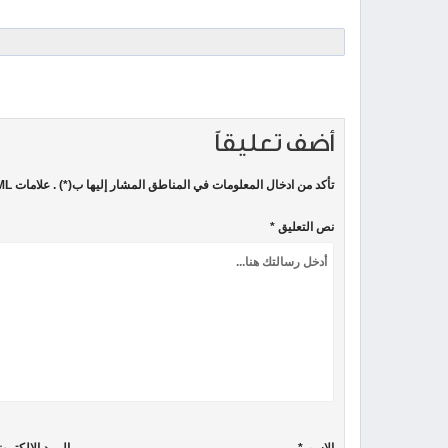
أضف تعليقاً
تأكد من ادخال المعلومات في المناطق المشار إليها ب(*) . علامات HTML غير مسموحة
نص التعليق *