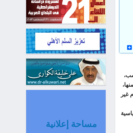
سب،
نها،
م غير
اسية
مساحة إعلانية